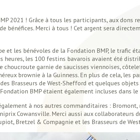
MP 2021 ! Grâce à tous les participants, aux dons 
de bénéfices. Merci à tous ! Cet argent sera directe
pe et les bénévoles de la Fondation BMP, le trafic é
heures, les 100 festins bavarois avaient été distrib
 choucroute garnie de saucisses viennoises, côtelet
néreux brownie à la Guinness. En plus de cela, les pa
des Brasseurs de West-Shefford et quelques objets 
 Fondation BMP étaient également incluses dans le
galement à nos autres commanditaires : Bromont, m
Uniprix Cowansville. Merci aussi aux collaborateurs 
Loupiot, Bretzel & Compagnie et les Brasseurs de Wes