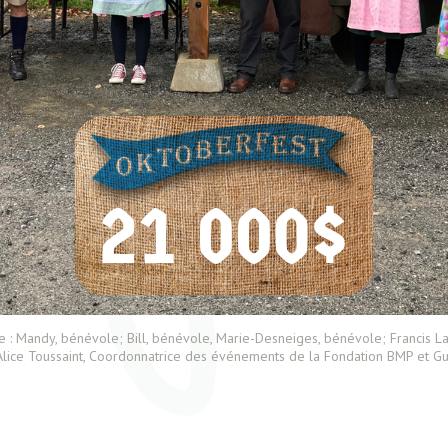
te : Mandy, bénévole; Bill, bénévole, Marie-Desneiges, bénévole; Francis L
lice Toussaint, Coordonnatrice des événements de la Fondation BMP et Gu