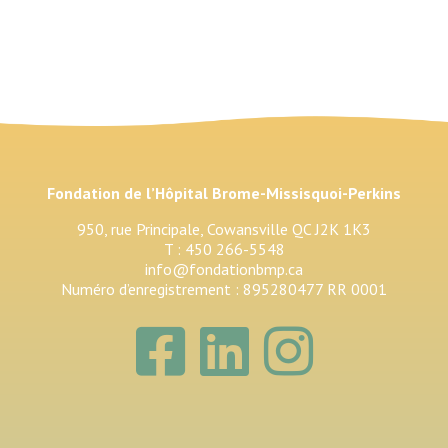
Fondation de l’Hôpital Brome-Missisquoi-Perkins
950, rue Principale, Cowansville QC J2K 1K3
T : 450 266-5548
info@fondationbmp.ca
Numéro d’enregistrement : 895280477 RR 0001