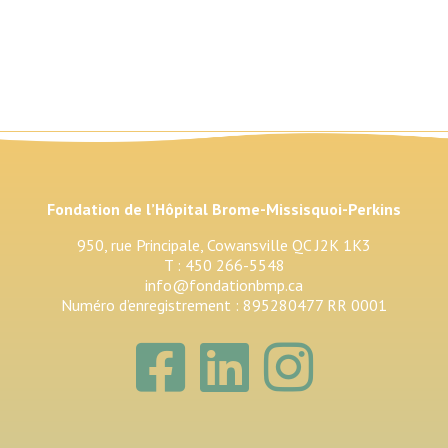
Fondation de l’Hôpital Brome-Missisquoi-Perkins
950, rue Principale, Cowansville QC J2K 1K3
T : 450 266-5548
info@fondationbmp.ca
Numéro d’enregistrement : 895280477 RR 0001