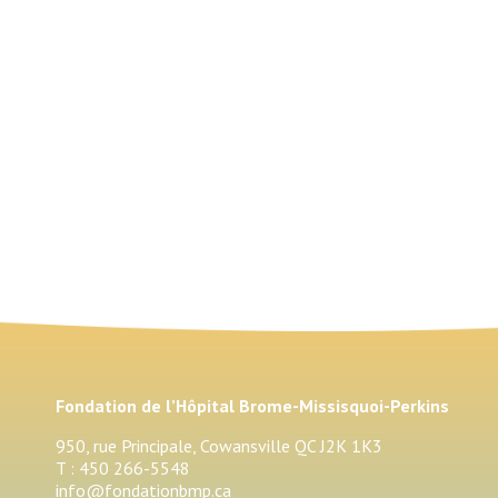
Fondation de l’Hôpital Brome-Missisquoi-Perkins
950, rue Principale, Cowansville QC J2K 1K3
T : 450 266-5548
info@fondationbmp.ca